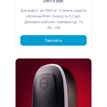
29075 руб.
Для ворот: до 1000 кг. Степень защиты
оболочки IP44. Скорость 0,2 м/с.
Диапазон рабочих температур, ºС
-30…+65.
Заказать