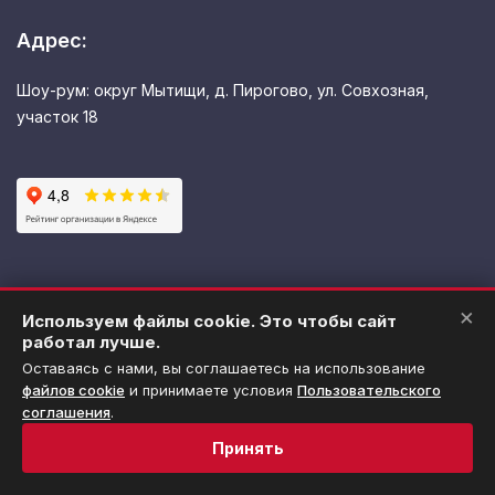
Адрес:
Шоу-рум: округ Мытищи, д. Пирогово, ул. Совхозная,
участок 18
×
Используем файлы cookie. Это чтобы сайт
Политика обработки персональных данных
работал лучше.
Оставаясь с нами, вы соглашаетесь на использование
Использование файлов cookie
файлов cookie
и принимаете условия
Пользовательского
Пользовательское соглашение
соглашения
.
Принять