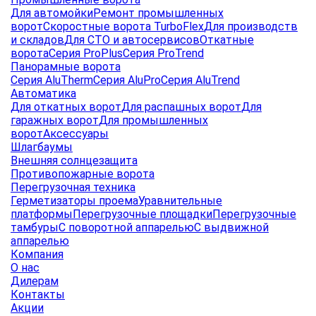
Для автомойки
Ремонт промышленных
ворот
Скоростные ворота TurboFlex
Для производств
и складов
Для СТО и автосервисов
Откатные
ворота
Серия ProPlus
Серия ProTrend
Панорамные ворота
Серия AluTherm
Серия AluPro
Серия AluTrend
Автоматика
Для откатных ворот
Для распашных ворот
Для
гаражных ворот
Для промышленных
ворот
Аксессуары
Шлагбаумы
Внешняя солнцезащита
Противопожарные ворота
Перегрузочная техника
Герметизаторы проема
Уравнительные
платформы
Перегрузочные площадки
Перегрузочные
тамбуры
С поворотной аппарелью
С выдвижной
аппарелью
Компания
О нас
Дилерам
Контакты
Акции