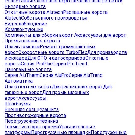
Рольставни
Роллетные ворота
Роллетные решетки
Въездные ворота
Откатные ворота Alutech
Распашные ворота
Alutech
Собственного производства
Видеонаблюдение
Комплектующие
Комплекты для сборки ворот
Аксессуары для ворот
Промышленные ворота
Для автомойки
Ремонт промышленных
ворот
Скоростные ворота TurboFlex
Для производств
и складов
Для СТО и автосервисов
Откатные
ворота
Серия ProPlus
Серия ProTrend
Панорамные ворота
Серия AluTherm
Серия AluPro
Серия AluTrend
Автоматика
Для откатных ворот
Для распашных ворот
Для
гаражных ворот
Для промышленных
ворот
Аксессуары
Шлагбаумы
Внешняя солнцезащита
Противопожарные ворота
Перегрузочная техника
Герметизаторы проема
Уравнительные
платформы
Перегрузочные площадки
Перегрузочные