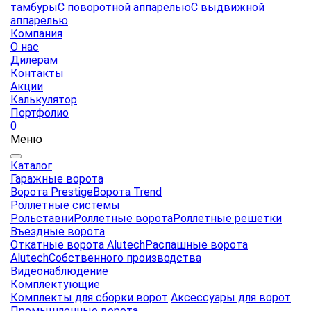
тамбуры
С поворотной аппарелью
С выдвижной
аппарелью
Компания
О нас
Дилерам
Контакты
Акции
Калькулятор
Портфолио
0
Меню
Каталог
Гаражные ворота
Ворота Prestige
Ворота Trend
Роллетные системы
Рольставни
Роллетные ворота
Роллетные решетки
Въездные ворота
Откатные ворота Alutech
Распашные ворота
Alutech
Собственного производства
Видеонаблюдение
Комплектующие
Комплекты для сборки ворот
Аксессуары для ворот
Промышленные ворота