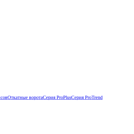
исов
Откатные ворота
Серия ProPlus
Серия ProTrend