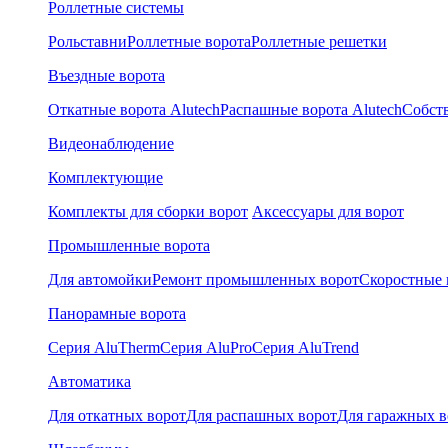
Роллетные системы
Рольставни
Роллетные ворота
Роллетные решетки
Въездные ворота
Откатные ворота Alutech
Распашные ворота Alutech
Собст
Видеонаблюдение
Комплектующие
Комплекты для сборки ворот
Аксессуары для ворот
Промышленные ворота
Для автомойки
Ремонт промышленных ворот
Скоростные 
Панорамные ворота
Серия AluTherm
Серия AluPro
Серия AluTrend
Автоматика
Для откатных ворот
Для распашных ворот
Для гаражных в