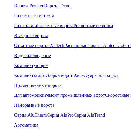
Ворота Prestige
Ворота Trend
Роллетные системы
Рольставни
Роллетные ворота
Роллетные решетки
Въездные ворота
Откатные ворота Alutech
Распашные ворота Alutech
Собст
Видеонаблюдение
Комплектующие
Комплекты для сборки ворот
Аксессуары для ворот
Промышленные ворота
Для автомойки
Ремонт промышленных ворот
Скоростные 
Панорамные ворота
Серия AluTherm
Серия AluPro
Серия AluTrend
Автоматика