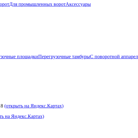
орот
Для промышленных ворот
Аксессуары
узочные площадки
Перегрузочные тамбуры
С поворотной аппаре
18
(открыть на Яндекс.Картах)
ть на Яндекс.Картах)