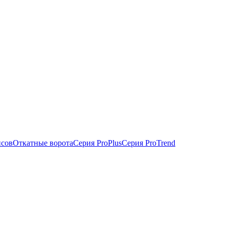
исов
Откатные ворота
Серия ProPlus
Серия ProTrend