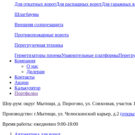
Для откатных ворот
Для распашных ворот
Для гаражных в
Шлагбаумы
Внешняя солнцезащита
Противопожарные ворота
Перегрузочная техника
Герметизаторы проема
Уравнительные платформы
Перегр
Компания
О нас
Дилерам
Контакты
Акции
Калькулятор
Портфолио
Шоу-рум: округ Мытищи, д. Пирогово, ул. Совхозная, участок 
Производство: г.Мытищи, ул. Челюскинский карьер, д.2
(откры
Время работы: ежедневно 9:00-18:00
Автоматика для ворот