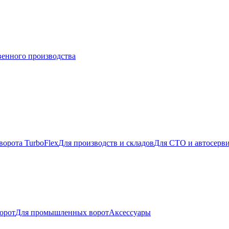
венного производства
ворота TurboFlex
Для производств и складов
Для СТО и автосерв
орот
Для промышленных ворот
Аксессуары