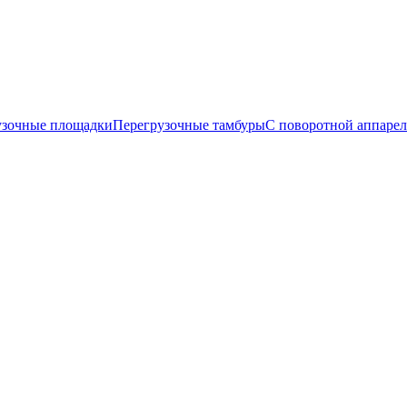
узочные площадки
Перегрузочные тамбуры
С поворотной аппаре