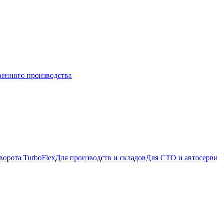
венного производства
ворота TurboFlex
Для производств и складов
Для СТО и автосерв