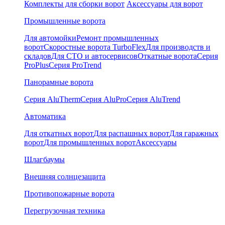
Комплекты для сборки ворот
Аксессуары для ворот
Промышленные ворота
Для автомойки
Ремонт промышленных
ворот
Скоростные ворота TurboFlex
Для производств и
складов
Для СТО и автосервисов
Откатные ворота
Серия
ProPlus
Серия ProTrend
Панорамные ворота
Серия AluTherm
Серия AluPro
Серия AluTrend
Автоматика
Для откатных ворот
Для распашных ворот
Для гаражных
ворот
Для промышленных ворот
Аксессуары
Шлагбаумы
Внешняя солнцезащита
Противопожарные ворота
Перегрузочная техника