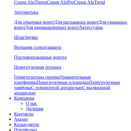
Серия AluTherm
Серия AluPro
Серия AluTrend
Автоматика
Для откатных ворот
Для распашных ворот
Для гаражных
ворот
Для промышленных ворот
Аксессуары
Шлагбаумы
Внешняя солнцезащита
Противопожарные ворота
Перегрузочная техника
Герметизаторы проема
Уравнительные
платформы
Перегрузочные площадки
Перегрузочные
тамбуры
С поворотной аппарелью
С выдвижной
аппарелью
Компания
О нас
Дилерам
Контакты
Акции
Калькулятор
Портфолио