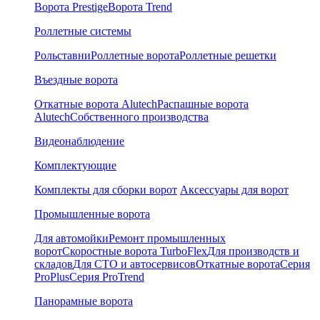
Ворота Prestige
Ворота Trend
Роллетные системы
Рольставни
Роллетные ворота
Роллетные решетки
Въездные ворота
Откатные ворота Alutech
Распашные ворота
Alutech
Собственного производства
Видеонаблюдение
Комплектующие
Комплекты для сборки ворот
Аксессуары для ворот
Промышленные ворота
Для автомойки
Ремонт промышленных
ворот
Скоростные ворота TurboFlex
Для производств и
складов
Для СТО и автосервисов
Откатные ворота
Серия
ProPlus
Серия ProTrend
Панорамные ворота