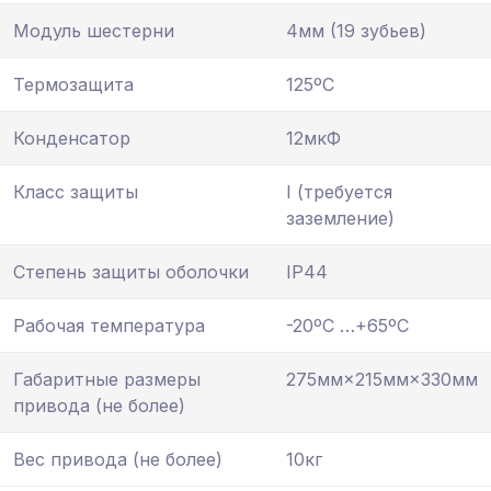
Модуль шестерни
4мм (19 зубьев)
Термозащита
125ºС
Конденсатор
12мкФ
Класс защиты
I (требуется
заземление)
Степень защиты оболочки
IP44
Рабочая температура
-20ºС …+65ºС
Габаритные размеры
275мм×215мм×330мм
привода (не более)
Вес привода (не более)
10кг