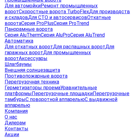
Для автомойки
Ремонт промышленных
ворот
Скоростные ворота TurboFlex
Для производств
и складов
Для СТО и автосервисов
Откатные
ворота
Серия ProPlus
Серия ProTrend
Панорамные ворота
Серия AluTherm
Серия AluPro
Серия AluTrend
Автоматика
Для откатных ворот
Для распашных ворот
Для
гаражных ворот
Для промышленных
ворот
Аксессуары
Шлагбаумы
Внешняя солнцезащита
Противопожарные ворота
Перегрузочная техника
Герметизаторы проема
Уравнительные
платформы
Перегрузочные площадки
Перегрузочные
тамбуры
С поворотной аппарелью
С выдвижной
аппарелью
Компания
О нас
Дилерам
Контакты
Акции