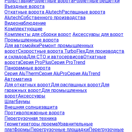
Рольставни
Роллетные ворота
Роллетные решетки
Въездные ворота
Откатные ворота Alutech
Распашные ворота
Alutech
Собственного производства
Видеонаблюдение
Комплектующие
Комплекты для сборки ворот
Аксессуары для ворот
Промышленные ворота
Для автомойки
Ремонт промышленных
ворот
Скоростные ворота TurboFlex
Для производств
и складов
Для СТО и автосервисов
Откатные
ворота
Серия ProPlus
Серия ProTrend
Панорамные ворота
Серия AluTherm
Серия AluPro
Серия AluTrend
Автоматика
Для откатных ворот
Для распашных ворот
Для
гаражных ворот
Для промышленных
ворот
Аксессуары
Шлагбаумы
Внешняя солнцезащита
Противопожарные ворота
Перегрузочная техника
Герметизаторы проема
Уравнительные
платформы
Перегрузочные площадки
Перегрузочные