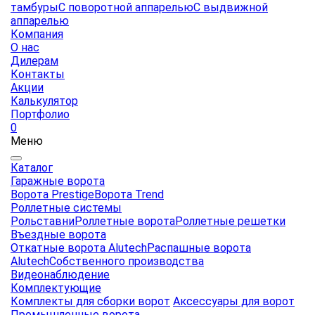
тамбуры
С поворотной аппарелью
С выдвижной
аппарелью
Компания
О нас
Дилерам
Контакты
Акции
Калькулятор
Портфолио
0
Меню
Каталог
Гаражные ворота
Ворота Prestige
Ворота Trend
Роллетные системы
Рольставни
Роллетные ворота
Роллетные решетки
Въездные ворота
Откатные ворота Alutech
Распашные ворота
Alutech
Собственного производства
Видеонаблюдение
Комплектующие
Комплекты для сборки ворот
Аксессуары для ворот
Промышленные ворота