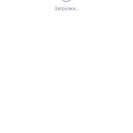
Загрузка...
рых – теплые сэндвич-панели, с установленными по пер
ю температуру в помещении и экономят место в гараже и
зии и UV-излучению
ными сертификатами
также надежность конструкции секционных ворот, позвол