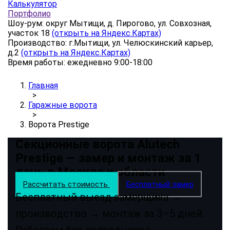
Калькулятор
Портфолио
Шоу-рум: округ Мытищи, д. Пирогово, ул. Совхозная,
участок 18
(открыть на Яндекс.Картах)
Производство: г.Мытищи, ул. Челюскинский карьер,
д.2
(открыть на Яндекс.Картах)
Время работы: ежедневно 9:00-18:00
Главная
>
Гаражные ворота
>
Ворота Prestige
Секционные ворота Alutech
Prestige — замер и монтаж за 1
день в Москве и области
Рассчитать стоимость
Бесплатный замер
Бесплатный выезд замерщика →
производство → монтаж за 3–5 дней.
Работаем без посредников.