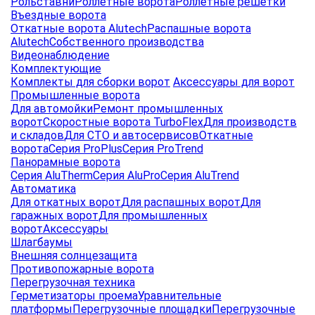
Рольставни
Роллетные ворота
Роллетные решетки
Въездные ворота
Откатные ворота Alutech
Распашные ворота
Alutech
Собственного производства
Видеонаблюдение
Комплектующие
Комплекты для сборки ворот
Аксессуары для ворот
Промышленные ворота
Для автомойки
Ремонт промышленных
ворот
Скоростные ворота TurboFlex
Для производств
и складов
Для СТО и автосервисов
Откатные
ворота
Серия ProPlus
Серия ProTrend
Панорамные ворота
Серия AluTherm
Серия AluPro
Серия AluTrend
Автоматика
Для откатных ворот
Для распашных ворот
Для
гаражных ворот
Для промышленных
ворот
Аксессуары
Шлагбаумы
Внешняя солнцезащита
Противопожарные ворота
Перегрузочная техника
Герметизаторы проема
Уравнительные
платформы
Перегрузочные площадки
Перегрузочные