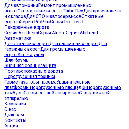
Для автомойки
Ремонт промышленных
ворот
Скоростные ворота TurboFlex
Для производств
и складов
Для СТО и автосервисов
Откатные
ворота
Серия ProPlus
Серия ProTrend
Панорамные ворота
Серия AluTherm
Серия AluPro
Серия AluTrend
Автоматика
Для откатных ворот
Для распашных ворот
Для
гаражных ворот
Для промышленных
ворот
Аксессуары
Шлагбаумы
Внешняя солнцезащита
Противопожарные ворота
Перегрузочная техника
Герметизаторы проема
Уравнительные
платформы
Перегрузочные площадки
Перегрузочные
тамбуры
С поворотной аппарелью
С выдвижной
аппарелью
Компания
О нас
Дилерам
Контакты
Акции