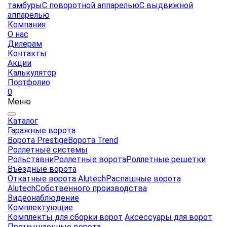
тамбуры
С поворотной аппарелью
С выдвижной
аппарелью
Компания
О нас
Дилерам
Контакты
Акции
Калькулятор
Портфолио
0
Меню
Каталог
Гаражные ворота
Ворота Prestige
Ворота Trend
Роллетные системы
Рольставни
Роллетные ворота
Роллетные решетки
Въездные ворота
Откатные ворота Alutech
Распашные ворота
Alutech
Собственного производства
Видеонаблюдение
Комплектующие
Комплекты для сборки ворот
Аксессуары для ворот
Промышленные ворота