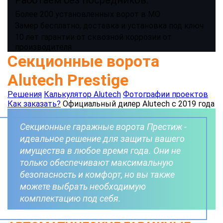
Более 200 установленных ворот в МО
Замер бесплатно, доставка и установка под ключ
10 лет гарантии от сквозной коррозии от
производителя
Секционные ворота
Alutech Prestige
Решения
Калькулятор Alutech
Фотографии проектов
Как заказать?
Официальный дилер Alutech с 2019 года
Секционные гаражные ворота Престиж -
идеальное решение для защиты вашего
имущества в любое время года. Они не
только обеспечивают максимальную
безопасность и комфорт, но вы также
можете выбрать необходимую
комплектацию под себя.