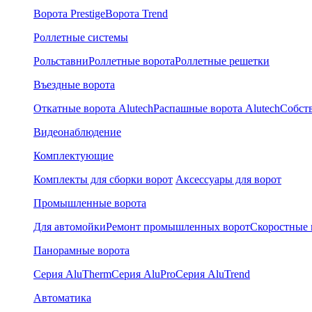
Ворота Prestige
Ворота Trend
Роллетные системы
Рольставни
Роллетные ворота
Роллетные решетки
Въездные ворота
Откатные ворота Alutech
Распашные ворота Alutech
Собст
Видеонаблюдение
Комплектующие
Комплекты для сборки ворот
Аксессуары для ворот
Промышленные ворота
Для автомойки
Ремонт промышленных ворот
Скоростные 
Панорамные ворота
Серия AluTherm
Серия AluPro
Серия AluTrend
Автоматика