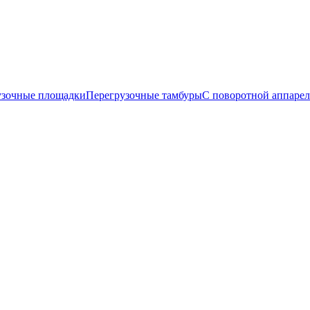
узочные площадки
Перегрузочные тамбуры
С поворотной аппаре