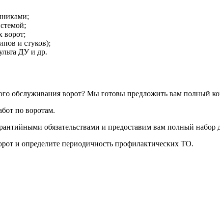
пниками;
истемой;
 ворот;
ипов и стуков);
льта ДУ и др.
го обслуживания ворот? Мы готовы предложить вам полный ком
абот по воротам.
арантийными обязательствами и предоставим вам полный набор 
орот и определите периодичность профилактических ТО.