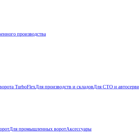
венного производства
ворота TurboFlex
Для производств и складов
Для СТО и автосерв
орот
Для промышленных ворот
Аксессуары