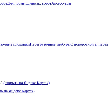
орот
Для промышленных ворот
Аксессуары
узочные площадки
Перегрузочные тамбуры
С поворотной аппаре
18
(открыть на Яндекс.Картах)
ть на Яндекс.Картах)