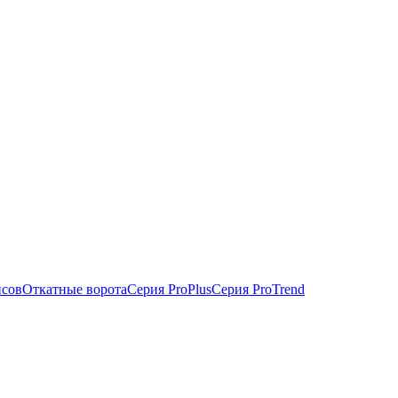
исов
Откатные ворота
Серия ProPlus
Серия ProTrend