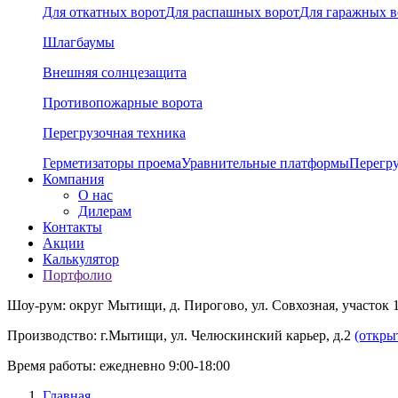
Для откатных ворот
Для распашных ворот
Для гаражных в
Шлагбаумы
Внешняя солнцезащита
Противопожарные ворота
Перегрузочная техника
Герметизаторы проема
Уравнительные платформы
Перегр
Компания
О нас
Дилерам
Контакты
Акции
Калькулятор
Портфолио
Шоу-рум: округ Мытищи, д. Пирогово, ул. Совхозная, участок 
Производство: г.Мытищи, ул. Челюскинский карьер, д.2
(откры
Время работы: ежедневно 9:00-18:00
Главная