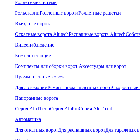
Роллетные системы
Рольставни
Роллетные ворота
Роллетные решетки
Въездные ворота
Откатные ворота Alutech
Распашные ворота Alutech
Собст
Видеонаблюдение
Комплектующие
Комплекты для сборки ворот
Аксессуары для ворот
Промышленные ворота
Для автомойки
Ремонт промышленных ворот
Скоростные 
Панорамные ворота
Серия AluTherm
Серия AluPro
Серия AluTrend
Автоматика
Для откатных ворот
Для распашных ворот
Для гаражных в