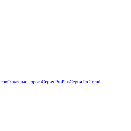
исов
Откатные ворота
Серия ProPlus
Серия ProTrend