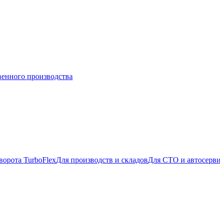
венного производства
ворота TurboFlex
Для производств и складов
Для СТО и автосерв