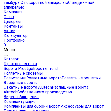
тамбуры
С поворотной аппарелью
С выдвижной
аппарелью
Компания
О нас
Дилерам
Контакты
Акции
Калькулятор
Портфолио
0
Меню
Каталог
Гаражные ворота
Ворота Prestige
Ворота Trend
Роллетные системы
Рольставни
Роллетные ворота
Роллетные решетки
Въездные ворота
Откатные ворота Alutech
Распашные ворота
Alutech
Собственного производства
Видеонаблюдение
Комплектующие
Комплекты для сборки ворот
Аксессуары для ворот
Промышленные ворота