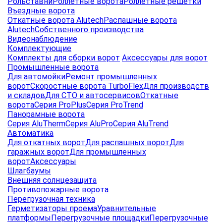
Рольставни
Роллетные ворота
Роллетные решетки
Въездные ворота
Откатные ворота Alutech
Распашные ворота
Alutech
Собственного производства
Видеонаблюдение
Комплектующие
Комплекты для сборки ворот
Аксессуары для ворот
Промышленные ворота
Для автомойки
Ремонт промышленных
ворот
Скоростные ворота TurboFlex
Для производств
и складов
Для СТО и автосервисов
Откатные
ворота
Серия ProPlus
Серия ProTrend
Панорамные ворота
Серия AluTherm
Серия AluPro
Серия AluTrend
Автоматика
Для откатных ворот
Для распашных ворот
Для
гаражных ворот
Для промышленных
ворот
Аксессуары
Шлагбаумы
Внешняя солнцезащита
Противопожарные ворота
Перегрузочная техника
Герметизаторы проема
Уравнительные
платформы
Перегрузочные площадки
Перегрузочные