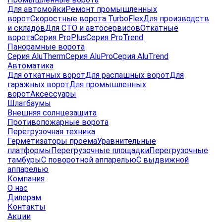
Для автомойки
Ремонт промышленных
ворот
Скоростные ворота TurboFlex
Для производств
и складов
Для СТО и автосервисов
Откатные
ворота
Серия ProPlus
Серия ProTrend
Панорамные ворота
Серия AluTherm
Серия AluPro
Серия AluTrend
Автоматика
Для откатных ворот
Для распашных ворот
Для
гаражных ворот
Для промышленных
ворот
Аксессуары
Шлагбаумы
Внешняя солнцезащита
Противопожарные ворота
Перегрузочная техника
Герметизаторы проема
Уравнительные
платформы
Перегрузочные площадки
Перегрузочные
тамбуры
С поворотной аппарелью
С выдвижной
аппарелью
Компания
О нас
Дилерам
Контакты
Акции