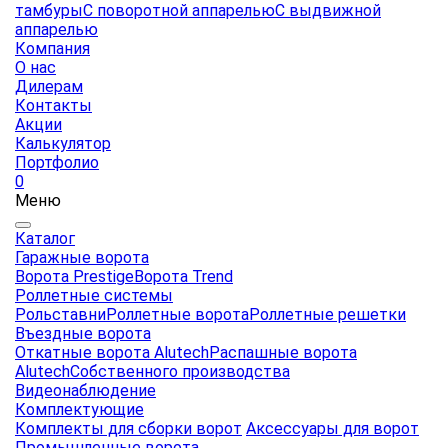
тамбуры
С поворотной аппарелью
С выдвижной
аппарелью
Компания
О нас
Дилерам
Контакты
Акции
Калькулятор
Портфолио
0
Меню
Каталог
Гаражные ворота
Ворота Prestige
Ворота Trend
Роллетные системы
Рольставни
Роллетные ворота
Роллетные решетки
Въездные ворота
Откатные ворота Alutech
Распашные ворота
Alutech
Собственного производства
Видеонаблюдение
Комплектующие
Комплекты для сборки ворот
Аксессуары для ворот
Промышленные ворота