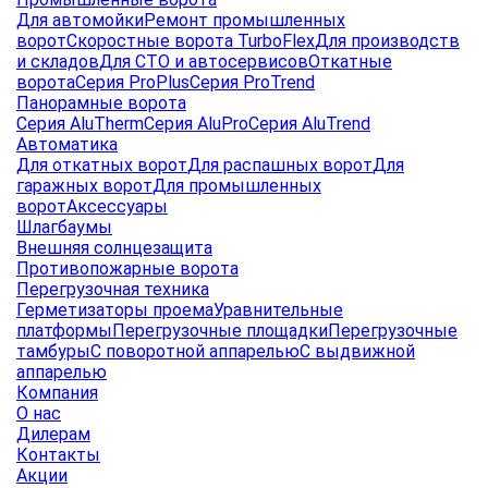
Для автомойки
Ремонт промышленных
ворот
Скоростные ворота TurboFlex
Для производств
и складов
Для СТО и автосервисов
Откатные
ворота
Серия ProPlus
Серия ProTrend
Панорамные ворота
Серия AluTherm
Серия AluPro
Серия AluTrend
Автоматика
Для откатных ворот
Для распашных ворот
Для
гаражных ворот
Для промышленных
ворот
Аксессуары
Шлагбаумы
Внешняя солнцезащита
Противопожарные ворота
Перегрузочная техника
Герметизаторы проема
Уравнительные
платформы
Перегрузочные площадки
Перегрузочные
тамбуры
С поворотной аппарелью
С выдвижной
аппарелью
Компания
О нас
Дилерам
Контакты
Акции