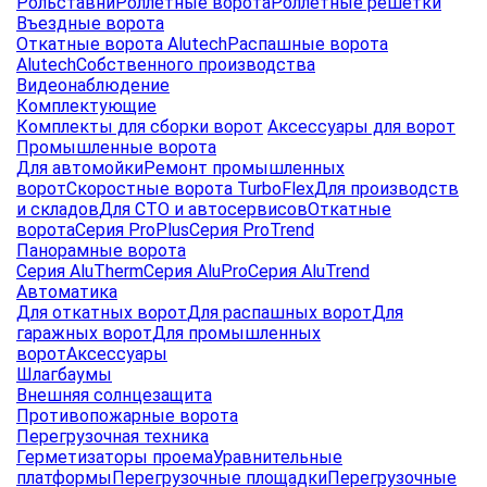
Рольставни
Роллетные ворота
Роллетные решетки
Въездные ворота
Откатные ворота Alutech
Распашные ворота
Alutech
Собственного производства
Видеонаблюдение
Комплектующие
Комплекты для сборки ворот
Аксессуары для ворот
Промышленные ворота
Для автомойки
Ремонт промышленных
ворот
Скоростные ворота TurboFlex
Для производств
и складов
Для СТО и автосервисов
Откатные
ворота
Серия ProPlus
Серия ProTrend
Панорамные ворота
Серия AluTherm
Серия AluPro
Серия AluTrend
Автоматика
Для откатных ворот
Для распашных ворот
Для
гаражных ворот
Для промышленных
ворот
Аксессуары
Шлагбаумы
Внешняя солнцезащита
Противопожарные ворота
Перегрузочная техника
Герметизаторы проема
Уравнительные
платформы
Перегрузочные площадки
Перегрузочные