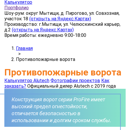
Калькулятор
Портфолио
Шоу-рум: округ Мытищи, д. Пирогово, ул. Совхозная,
участок 18
(открыть на Яндекс.Картах)
Производство: г.Мытищи, ул. Челюскинский карьер,
д.2
(открыть на Яндекс.Картах)
Время работы: ежедневно 9:00-18:00
Главная
>
Противопожарные ворота
Противопожарные ворота
Калькулятор Alutech
Фотографии проектов
Как
заказать?
Официальный дилер Alutech с 2019 года
Конструкция ворот серии ProFire имеет
высокий предел огнестойкости,
отличается безопасностью в
использовании и долгим сроком службы.