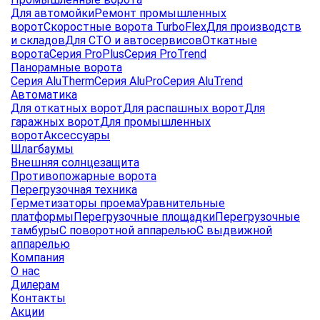
Для автомойки
Ремонт промышленных
ворот
Скоростные ворота TurboFlex
Для производств
и складов
Для СТО и автосервисов
Откатные
ворота
Серия ProPlus
Серия ProTrend
Панорамные ворота
Серия AluTherm
Серия AluPro
Серия AluTrend
Автоматика
Для откатных ворот
Для распашных ворот
Для
гаражных ворот
Для промышленных
ворот
Аксессуары
Шлагбаумы
Внешняя солнцезащита
Противопожарные ворота
Перегрузочная техника
Герметизаторы проема
Уравнительные
платформы
Перегрузочные площадки
Перегрузочные
тамбуры
С поворотной аппарелью
С выдвижной
аппарелью
Компания
О нас
Дилерам
Контакты
Акции