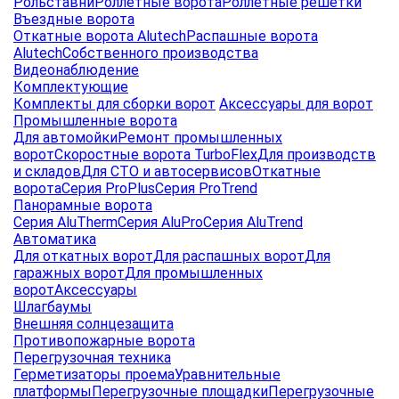
Рольставни
Роллетные ворота
Роллетные решетки
Въездные ворота
Откатные ворота Alutech
Распашные ворота
Alutech
Собственного производства
Видеонаблюдение
Комплектующие
Комплекты для сборки ворот
Аксессуары для ворот
Промышленные ворота
Для автомойки
Ремонт промышленных
ворот
Скоростные ворота TurboFlex
Для производств
и складов
Для СТО и автосервисов
Откатные
ворота
Серия ProPlus
Серия ProTrend
Панорамные ворота
Серия AluTherm
Серия AluPro
Серия AluTrend
Автоматика
Для откатных ворот
Для распашных ворот
Для
гаражных ворот
Для промышленных
ворот
Аксессуары
Шлагбаумы
Внешняя солнцезащита
Противопожарные ворота
Перегрузочная техника
Герметизаторы проема
Уравнительные
платформы
Перегрузочные площадки
Перегрузочные