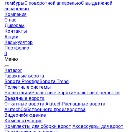
тамбуры
С поворотной аппарелью
С выдвижной
аппарелью
Компания
О нас
Дилерам
Контакты
Акции
Калькулятор
Портфолио
0
Меню
Каталог
Гаражные ворота
Ворота Prestige
Ворота Trend
Роллетные системы
Рольставни
Роллетные ворота
Роллетные решетки
Въездные ворота
Откатные ворота Alutech
Распашные ворота
Alutech
Собственного производства
Видеонаблюдение
Комплектующие
Комплекты для сборки ворот
Аксессуары для ворот
Промышленные ворота