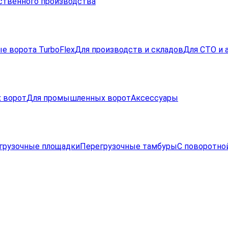
ственного производства
е ворота TurboFlex
Для производств и складов
Для СТО и 
 ворот
Для промышленных ворот
Аксессуары
грузочные площадки
Перегрузочные тамбуры
С поворотно