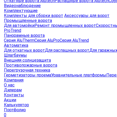
Откатные ворота Alutech
Распашные ворота Alutech
Соб
Видеонаблюдение
Комплектующие
Комплекты для сборки ворот
Аксессуары для ворот
Промышленные ворота
Для автомойки
Ремонт промышленных ворот
Скоростны
ProTrend
Панорамные ворота
Серия AluTherm
Серия AluPro
Серия AluTrend
Автоматика
Для откатных ворот
Для распашных ворот
Для гаражных
Шлагбаумы
Внешняя солнцезащита
Противопожарные ворота
Перегрузочная техника
Герметизаторы проема
Уравнительные платформы
Пере
Компания
О нас
Дилерам
Контакты
Акции
Калькулятор
Портфолио
0