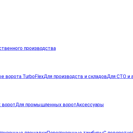
ственного производства
е ворота TurboFlex
Для производств и складов
Для СТО и 
 ворот
Для промышленных ворот
Аксессуары
грузочные площадки
Перегрузочные тамбуры
С поворотно