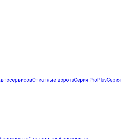
автосервисов
Откатные ворота
Серия ProPlus
Серия
й аппарелью
С выдвижной аппарелью