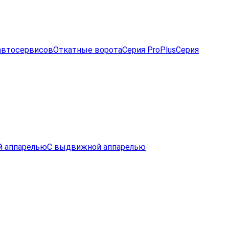
автосервисов
Откатные ворота
Серия ProPlus
Серия
й аппарелью
С выдвижной аппарелью