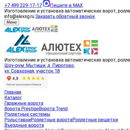
+7 499 229-17-17
Пишите в MAX
Изготовление и установка автоматических ворот, ролл
info@alexsg.ru
Заказать обратный звонок
Меню
Изготовление и установка автоматических ворот, ролл
Шоу-рум: Мытищи, д. Пирогово,
ул. Совхозная, участок 18
Главная
Каталог
Гаражные ворота
Ворота Prestige
Ворота Trend
Роллетные системы
Рольставни
Роллетные ворота
Роллетные решетки
Въездные ворота