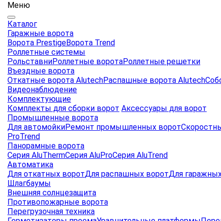
Меню
Каталог
Гаражные ворота
Ворота Prestige
Ворота Trend
Роллетные системы
Рольставни
Роллетные ворота
Роллетные решетки
Въездные ворота
Откатные ворота Alutech
Распашные ворота Alutech
Соб
Видеонаблюдение
Комплектующие
Комплекты для сборки ворот
Аксессуары для ворот
Промышленные ворота
Для автомойки
Ремонт промышленных ворот
Скоростны
ProTrend
Панорамные ворота
Серия AluTherm
Серия AluPro
Серия AluTrend
Автоматика
Для откатных ворот
Для распашных ворот
Для гаражных
Шлагбаумы
Внешняя солнцезащита
Противопожарные ворота
Перегрузочная техника
Герметизаторы проема
Уравнительные платформы
Пере